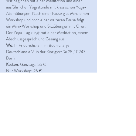
Wir beginnen mit einer Meditation und einer 
ausführlichen Yogastunde mit klassischen Yoga-
Atemübungen. Nach einer Pause gibt Mina einen 
Workshop und nach einer weiteren Pause folgt 
ein Mini-Workshop und Sitzübungen mit Oren. 
Der Yoga-Tag klingt mit einer Meditation, einem 
Abschlussgespräch und Gesang aus.
Wo:
 In Friedrichshain im Bodhicharya 
Deutschland e.V. in der Kinzigstraße 25, 10247 
Berlin
Kosten:
 Ganztags: 55 €
Nur Workshop: 25 €
Vormittagskurs: 15 €
Meditation: KOSTENLOS
Sonntag, 1. Juni 2025 von 9 bis 18:30 Uhr
Teile dieses Event