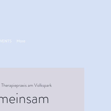
VENTS
More
  
Therapiepraxis am Volkspark
meinsam