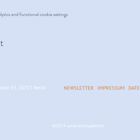
tics and functional cookie settings.
t
llee 53, 10715 Berlin
NEWSLETTER
IMPRESSUM
DAT
©2024 sarasvatiyogaberlin