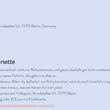
undesallee 53, 10715 Berlin, Germany
nnette
nnen einfach nicht zur Ruhe kommen und genau deshalb gar nicht meditiere
nseres Gehirns, das geht uns allen so.
araus: Wenn du äußerlich zur Ruhe kommst, wirst du auch innerlich ruhig
finden heraus, was am besten für dich passt.
praxis am Volkspark, Bundesallee 53, 10715 Berlin
g oder 15 Euro mit Kreditkarte.
thrivecart.com/meditation-workshop/