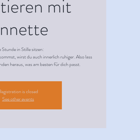
tieren mit
nnette
 Stunde in Stille sitzen:
mmst, wirst du auch innerlich ruhiger. Also lass
inden heraus, was am besten für dich passt.
egistration is closed
See other events