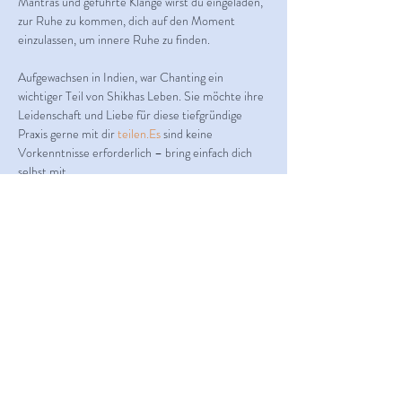
Mantras und geführte Klänge wirst du eingeladen, 
zur Ruhe zu kommen, dich auf den Moment 
einzulassen, um innere Ruhe zu finden.
Aufgewachsen in Indien, war Chanting ein 
wichtiger Teil von Shikhas Leben. Sie möchte ihre 
Leidenschaft und Liebe für diese tiefgründige 
Praxis gerne mit dir 
teilen.Es
 sind keine 
Vorkenntnisse erforderlich – bring einfach dich 
selbst mit.
Kosten:
 Die Teilnahme ist auf Spendenbasis.
Teile dieses Event