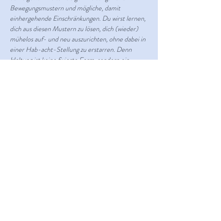
Bewegungsmustern und mögliche, damit 
einhergehende Einschränkungen. Du wirst lernen, 
dich aus diesen Mustern zu lösen, dich (wieder) 
mühelos auf- und neu auszurichten, ohne dabei in 
einer Hab-acht-Stellung zu erstarren. Denn 
Haltung ist keine fixierte Form, sondern ein 
psychodynamischer & sensomotorischer 
Wechselprozess.
So kannst du dem Leben und seinen 
Herausforderungen mit mehr Offenheit und Mut 
begegnen und dich dabei als gleichermaßen stabil 
und frei erfahren. 
Mehr Infos & Anmeldung: 
somalingua.de/haltung
Teile dieses Event