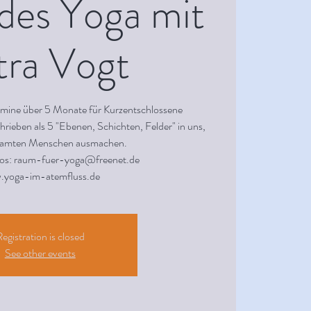
des Yoga mit
tra Vogt
mine über 5 Monate für Kurzentschlossene
rieben als 5 "Ebenen, Schichten, Felder" in uns,
esamten Menschen ausmachen.
os: raum-fuer-yoga@freenet.de
.yoga-im-atemfluss.de
egistration is closed
See other events