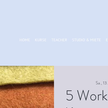
HOME
KURSE
TEACHER
STUDIO & MIETE
E
Sa., 13.
5 Work