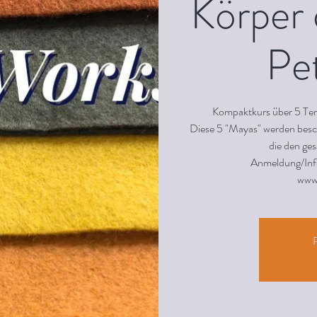
Körper 
Pe
Kompaktkurs über 5 Ter
Diese 5 "Mayas" werden besch
die den g
Anmeldung/Inf
www
R