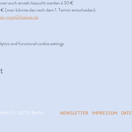
nen auch einzeln besucht werden á 30 €
0 € (man könnte das nach dem 1. Termin entscheiden)
er-yoga@freenet.de
tics and functional cookie settings.
t
llee 53, 10715 Berlin
NEWSLETTER
IMPRESSUM
DAT